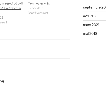
ghane jeudi 08 avril
Méjannes les Alès.
septembre 20
h30 sur Méjannes-
12 mai 2018
Dans "Evènement"
avril 2021
021
ement"
mars 2021
mai 2018
re