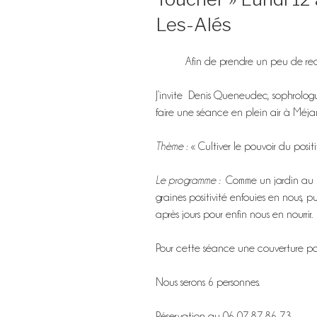
Les-Alés
Afin de prendre un peu de r
J’invite Denis Queneudec, sophrolog
faire une séance en plein air à Méjan
Thème :
« Cultiver le pouvoir du positi
Le programme :
Comme un jardin au po
graines positivité enfouies en nous, pui
après jours pour enfin nous en nourrir.
Pour cette séance une couverture pola
Nous serons 6 personnes.
Réservation au 06 07 87 86 73