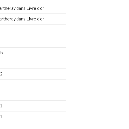
artheray
dans
Livre d’or
artheray
dans
Livre d’or
25
22
1
1