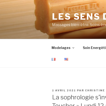
Aller
au
LES SENS
contenu
principal
Massages bien-être. Soins éne
Modelages
Soin Energét
PUBLIÉ
1 AVRIL 2021
PAR
CHRISTINE
LE
La sophrologie s’in
Toucher » Lundi 12