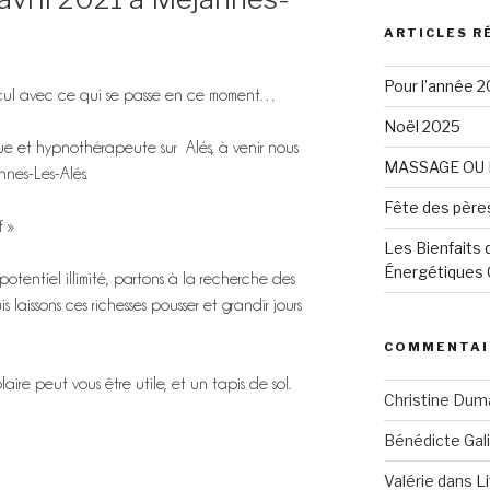
ARTICLES R
Pour l’année 
ecul avec ce qui se passe en ce moment…
Noël 2025
ue et hypnothérapeute sur Alés, à venir nous
MASSAGE OU 
nes-Les-Alés.
Fête des père
f »
Les Bienfaits
Énergétiques 
tentiel illimité, partons à la recherche des
s laissons ces richesses pousser et grandir jours
COMMENTAI
ire peut vous être utile, et un tapis de sol.
Christine Dum
Bénédicte Gali
Valérie
dans
Li