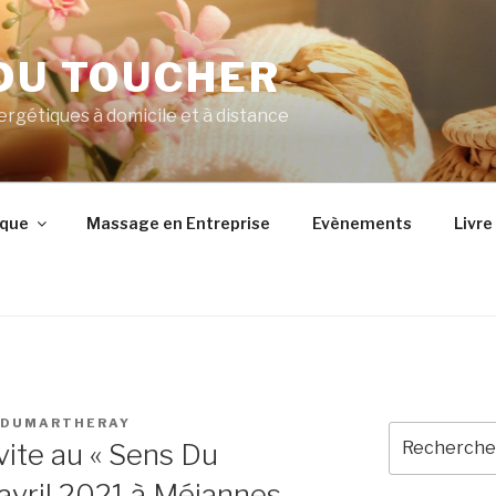
 DU TOUCHER
rgétiques à domicile et à distance
ique
Massage en Entreprise
Evènements
Livre 
 DUMARTHERAY
Recherche
vite au « Sens Du
pour
:
 avril 2021 à Méjannes-