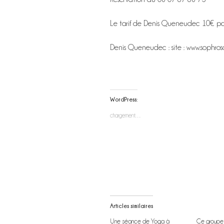
Le tarif de Denis Queneudec 10€ pa
Denis Queneudec : site : www.sophrosa
WordPress:
chargement…
Articles similaires
Une séance de Yoga à
Ce groupe